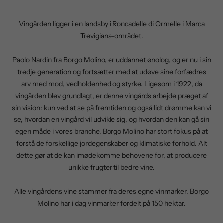
Vingården ligger i en landsby i Roncadelle di Ormelle i Marca
Trevigiana-området.
Paolo Nardin fra Borgo Molino, er uddannet ønolog, og er nu i sin
tredje generation og fortsætter med at udøve sine forfædres
arv med mod, vedholdenhed og styrke. Ligesom i 1922, da
vingården blev grundlagt, er denne vingårds arbejde præget af
sin vision: kun ved at se på fremtiden og også lidt drømme kan vi
se, hvordan en vingård vil udvikle sig, og hvordan den kan gå sin
egen måde i vores branche. Borgo Molino har stort fokus på at
forstå de forskellige jordegenskaber og klimatiske forhold. Alt
dette gør at de kan imødekomme behovene for, at producere
unikke frugter til bedre vine.
Alle vingårdens vine stammer fra deres egne vinmarker. Borgo
Molino har i dag vinmarker fordelt på 150 hektar.