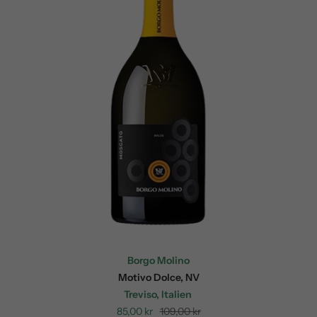
Borgo Molino
Motivo Dolce, NV
Treviso, Italien
Sale
Regular
85,00 kr
109,00 kr