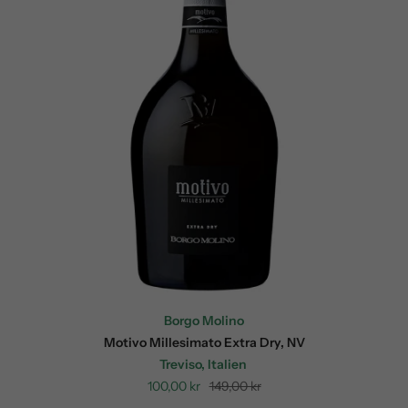
Borgo Molino
Motivo Millesimato Extra Dry, NV
Treviso, Italien
Sale
Regular
100,00 kr
149,00 kr
price
price