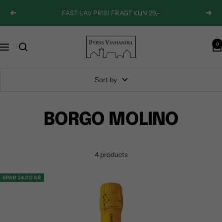
Skip
FAST LAV PRIS! FRAGT KUN 29,-
Previous
Next
to
content
Byens
0
Navigation
Vinhandel
Sort by
BORGO MOLINO
4 products
SPAR 24,00 KR