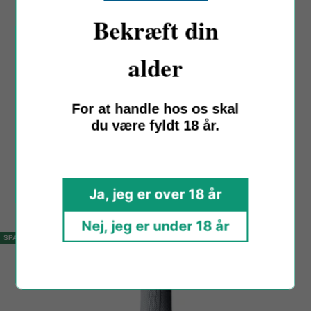
Bekræft din
alder
For at handle hos os skal
du være fyldt 18 år.
Borgo Molino
Glera Extra Dry Cuvee, NV
Treviso, Italien
Ja, jeg er over 18 år
Sale
Regular
75,00 kr
109,00 kr
price
price
Nej, jeg er under 18 år
SPAR 49,00 KR