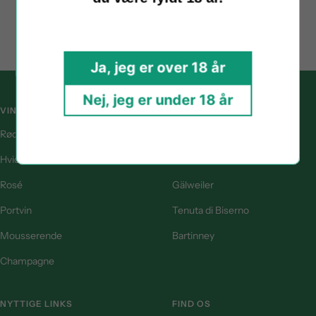
price
price
Ja, jeg er over 18 år
Nej, jeg er under 18 år
VINTYPE
POPULÆRE VINGÅRDE
Rødvin
Ellermann-Spiegel
Hvidvin
Plaisir Estate
Rosé
Gälweiler
Portvin
Tenuta di Biserno
Mousserende
Bartinney
Champagne
NYTTIGE LINKS
FIND OS