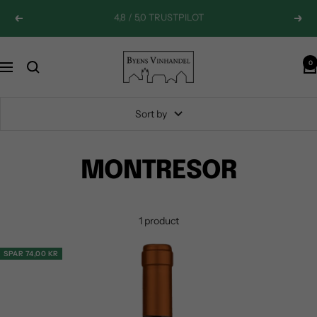
Skip
Previous
Next
to
content
Byens
0
Navigation
Vinhandel
Sort by
MONTRESOR
1 product
SPAR 74,00 KR