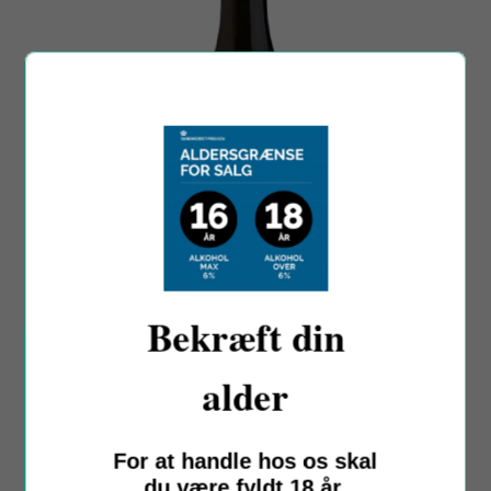
Bekræft din
alder
Montresor
Soave Classico, 2021
Soave Classico, Italien
For at handle hos os skal
Sale
Regular
55,00 kr
129,00 kr
du være fyldt 18 år.