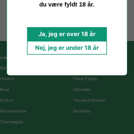
Afhentning indenfor åbningstid
du være fyldt 18 år.
Se oplysninger
Ja, jeg er over 18 år
Nej, jeg er under 18 år
VINTYPE
POPULÆRE VINGÅRDE
Rødvin
Ellermann-Spiegel
Hvidvin
Plaisir Estate
Rosé
Gälweiler
Portvin
Tenuta di Biserno
Mousserende
Bartinney
Champagne