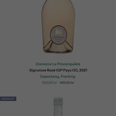
Domaine La Provenquière
Signature Rosé IGP Pays OC, 2021
Capestang, Frankrig
Sale
Regular
100,00 kr
149,00 kr
price
price
UDSOLGT