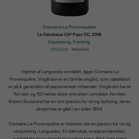
Domaine La Provenquière
Le Généreux IGP Pays OC, 2019
Capestang, Frankrig
Sale
Regular
100,00 kr
149,00 kr
price
price
I hjertet af Languedoc området, ligger Domaine La
Provenquière. Vingården er en familie vingård, som i øjeblikket
er på 4. generation af passionerede vinbønder. Vingården har et
flot slot, og 155 hektar store vinmarker i området. Familien
Robert-Boularand har en stor passion for vin og dyrkning, deres
ekspertise er gået i arv siden 1954.
Domaine La Provenquière er historien om en passion for vin og
vindyrkning i Languedoc. En lidenskab, endda en identitet,
overført fra generation til generation siden 1954. Især siden