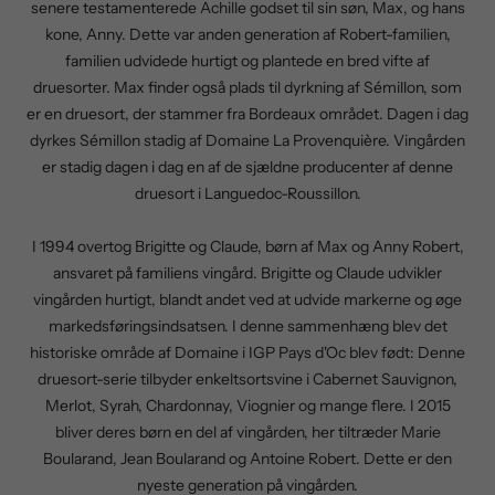
senere testamenterede Achille godset til sin søn, Max, og hans
kone, Anny. Dette var anden generation af Robert-familien,
familien udvidede hurtigt og plantede en bred vifte af
druesorter. Max finder også plads til dyrkning af Sémillon, som
er en druesort, der stammer fra Bordeaux området. Dagen i dag
dyrkes Sémillon stadig af Domaine La Provenquière. Vingården
er stadig dagen i dag en af de sjældne producenter af denne
druesort i Languedoc-Roussillon.
I 1994 overtog Brigitte og Claude, børn af Max og Anny Robert,
ansvaret på familiens vingård. Brigitte og Claude udvikler
vingården hurtigt, blandt andet ved at udvide markerne og øge
markedsføringsindsatsen. I denne sammenhæng blev det
historiske område af Domaine i IGP Pays d'Oc blev født: Denne
druesort-serie tilbyder enkeltsortsvine i Cabernet Sauvignon,
Merlot, Syrah, Chardonnay, Viognier og mange flere. I 2015
bliver deres børn en del af vingården, her tiltræder Marie
Boularand, Jean Boularand og Antoine Robert. Dette er den
nyeste generation på vingården.