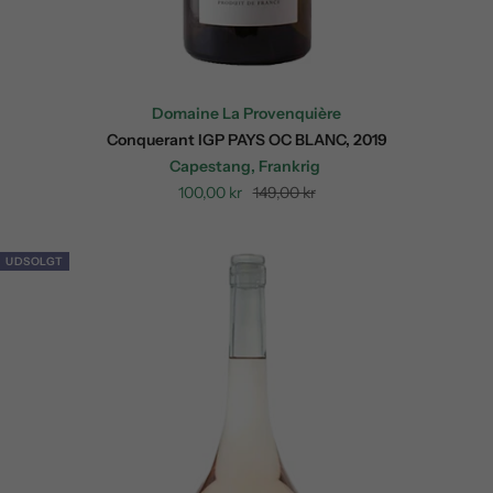
Domaine La Provenquière
Conquerant IGP PAYS OC BLANC, 2019
Capestang, Frankrig
Sale
Regular
100,00 kr
149,00 kr
price
price
UDSOLGT