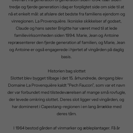
tredje og fjerde generation i dag er forpligtet side om side til at
nå et enkelt mål: at afsløre det bedste fra familiens ejendom og
vinregionen. La Provenquière. Ikoniske skikkelser af godset,
Claude og hans søster Brigitte har været med til at lede
familievirksomheden siden 1994. Marie, Jean og Antoine
repræsenterer den fjerde generation af familien, og Marie, Jean
og Antoine er også engagerede i hjertet af vingården på daglig
basis.
Historien bag slottet
Slottet blev bygget tilbage i det 15. århundrede, dengang blev
Domaine La Provenquière kaldt "Pech Faucon”, som var et navn
der var forbundet med tilstedeværelsen af mange små rovfugle,
der levede omkring slottet. Deres slot ligger ved vingården, og
har domineret i Capestang-regionen i en lang årrække med
deres tårn.
I 1964 bestod gården af vinmarker og æbleplantager. Få år