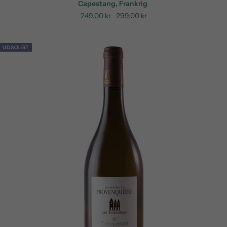
Capestang, Frankrig
Sale
Regular
249,00 kr
299,00 kr
price
price
UDSOLGT