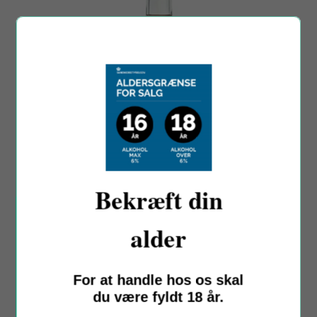
Bekræft din
alder
Domaine La Provenquière
For at handle hos os skal
Signature Rosé IGP Pays OC Magnum, 2021
du være fyldt 18 år.
Capestang, Frankrig