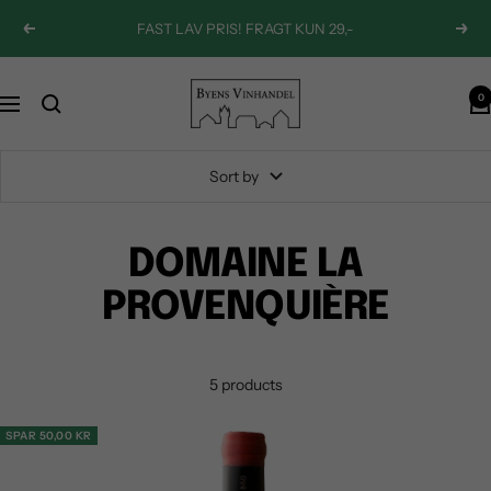
Skip
FAST LAV PRIS! FRAGT KUN 29,-
Previous
Next
to
content
Byens
0
Navigation
Vinhandel
Sort by
DOMAINE LA
PROVENQUIÈRE
5 products
SPAR 50,00 KR