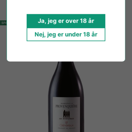
Sale
Regular
249,00 kr
299,00 kr
price
price
Ja, jeg er over 18 år
SPAR 49,00 KR
Nej, jeg er under 18 år