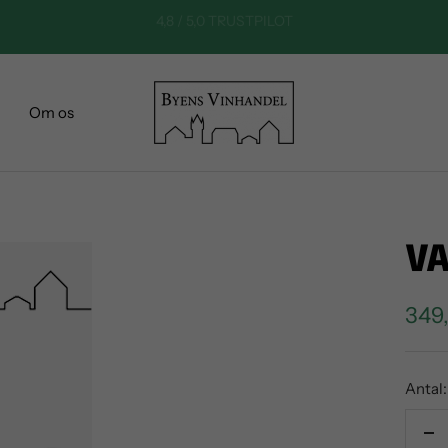
FAST LAV PRIS! FRAGT KUN 29,-
Byens
Om os
Vinhandel
VA
Sale
349,
pric
Antal:
De