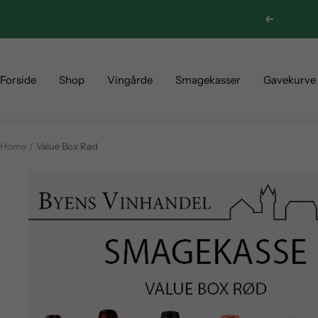
Skip
Previous
to
content
Forside
Shop
Vingårde
Smagekasser
Gavekurve
Home
Value Box Rød