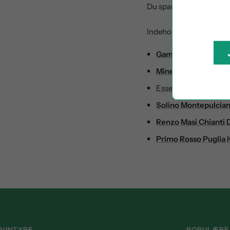
Du sparer 345,-
Indeholder:
Gamazo Crianza, 20
Minervois RGE AOP,
Essentiel Côtes du 
Solino Montepulcia
Renzo Masi Chianti
Primo Rosso Puglia 
VINTYPE
POPULÆRE