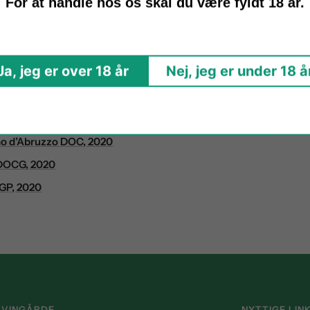
For at handle hos os skal du være fyldt 18 år.
Ja, jeg er over 18 år
Nej, jeg er under 18 å
17
 2016
Marmandais, 2011
no d’Abruzzo DOC, 2020
 DOCG, 2020
IGP, 2020
 VINGÅRDE
NYTTIGE LIN