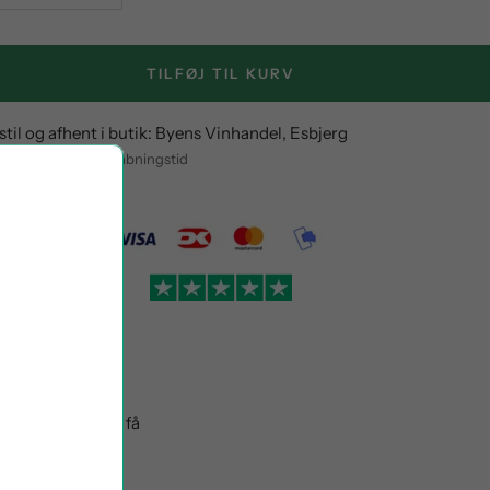
antity
quantity
TILFØJ TIL KURV
stil og afhent i butik: Byens Vinhandel, Esbjerg
entning indenfor åbningstid
oplysninger
este pris. Du kan få