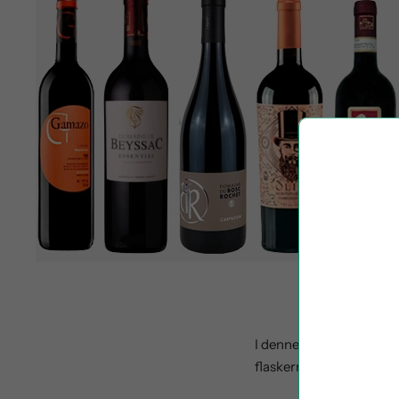
I denne smagekasse får d
flaskerne i smagekassen