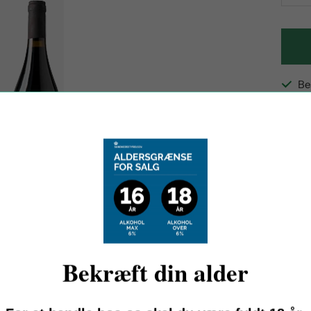
qu
Be
Afh
Se 
Bekræft din alder
u virkelig vin for pengene, vi har samlet de bedste vine til den lav
 til KUN 349,-