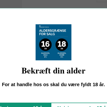
qu
Be
Afh
Se 
Bekræft din alder
For at handle hos os skal du være fyldt 18 år.
OM RIGOLOCCIO