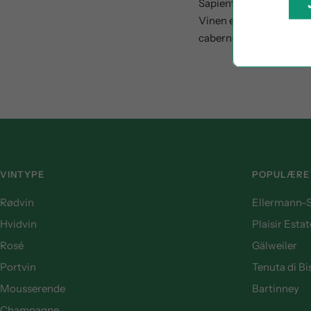
Sapientia fra
Rigolocci
Vinen er kompleks og in
cabernetten. Vinen har 
VINTYPE
POPULÆRE
Rødvin
Ellermann-S
Hvidvin
Plaisir Estat
Rosé
Gälweiler
Portvin
Tenuta di B
Mousserende
Bartinney
Champagne