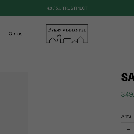
4,8 / 5,0 TRUSTPILOT
Byens
Om os
Vinhandel
SA
Sale
349,
pric
Antal:
De