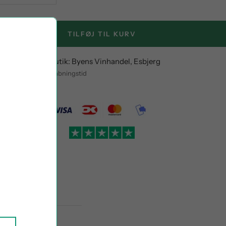
antity
quantity
TILFØJ TIL KURV
stil og afhent i butik: Byens Vinhandel, Esbjerg
entning indenfor åbningstid
oplysninger