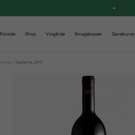
Skip
Previous
to
content
Forside
Shop
Vingårde
Smagekasser
Gavekurve
Home
Sapientia, 2017