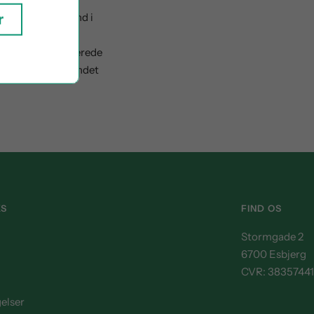
kalkstens jordbund i
r
nen finder vi en
t tilgængelig allerede
ldyr, fjerkræ og andet
KS
FIND OS
Stormgade 2
6700 Esbjerg
CVR: 38357441
elser