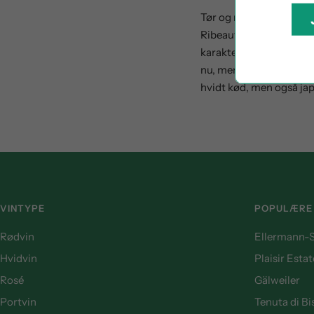
Tør og mineralsk, lysegu
Ribeauvillé kommune, n
karakteristisk friskhed 
nu, men vil udvikle sig 
hvidt kød, men også jap
VINTYPE
POPULÆRE
Rødvin
Ellermann-S
Hvidvin
Plaisir Estat
Rosé
Gälweiler
Portvin
Tenuta di B