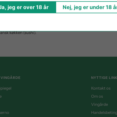
l farve med grønne noter. Dette er en klassisk vin fra Agapé . Fra 
Ja, jeg er over 18 år
Nej, jeg er under 18 å
æsen er blomstret (hvide blomster) med stor kompleksitet. På ga
efterfulgt af en intens smag med en flot mineral note. Den er mege
yderligere de næste år. Gastronomisk: En excellent ledsager til ska
ansk køkken (sushi).
 VINGÅRDE
NYTTIGE LIN
piegel
Kontakt os
e
Om os
Vingårde
iserno
Handelsbeting