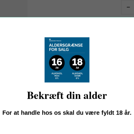
De
qu
Be
Afh
Se 
Bekræft din alder
For at handle hos os skal du være fyldt 18 år.
OM DOMAINE AGAPÉ