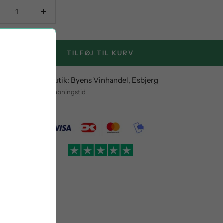
crease
Increase
antity
quantity
TILFØJ TIL KURV
stil og afhent i butik: Byens Vinhandel, Esbjerg
entning indenfor åbningstid
oplysninger