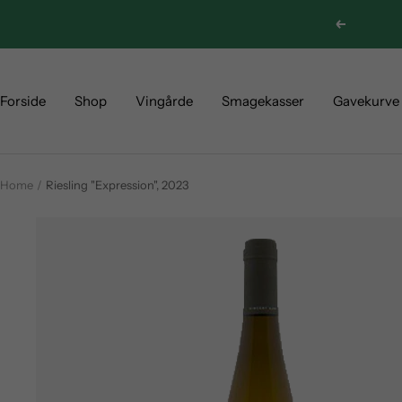
Skip
Previous
to
content
Forside
Shop
Vingårde
Smagekasser
Gavekurve
Home
Riesling "Expression", 2023