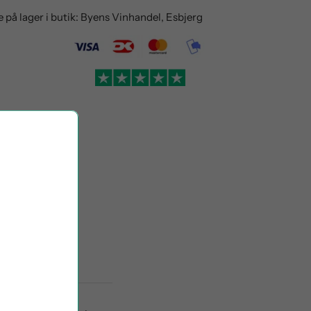
e på lager i butik: Byens Vinhandel, Esbjerg