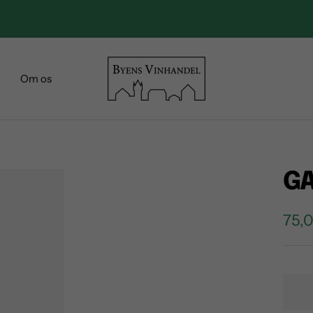
FAST LAV PRIS! FRAGT KUN 29,-
Byens
Om os
Vinhandel
GA
Sale
75,0
pric