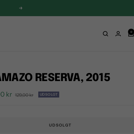
Next
0
MAZO RESERVA, 2015
0 kr
Regular
129,00 kr
UDSOLGT
price
e
UDSOLGT