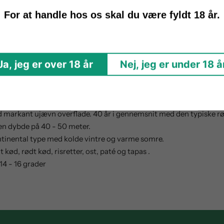
degas Francisco Casas
har en rubinrød kirsebærfarve med stor dy
For at handle hos os skal du være fyldt 18 år.
de noter. Elegant, kødfuld, tannisk, fyldig, sød tannin og rund i 
ret ved en kontrolleret temperatur på 24 ºC i 15 - 20 dage. Der f
 lagret på amerikanske egetræsfade i 12 - 14 måneder. Gamazo R
Ja, jeg er over 18 år
Nej, jeg er under 18 å
sluttet på tønder. Vinen er blevet raffineret i 23 måneder før den
ro (Tempranillo).
 markant ujævn overflade. 40 år i gennemsnit med den typiske rød
en dybde på 40 - 50 meter.
ntinental type med kolde vintre og varme somre.
ød, rødt kød, risretter, ost, paté og tapas .
4 - 16 grader