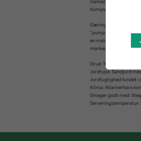
Gamazo Reserva fra
Bo
Komplekse, rene, stegen
Gæring af druerne er gæ
“pump overs”. Vinen er
en malolaktisk gæring af
markedet.
Drue: 100 % Tinta de To
Jordtype: Sandjord med
Jordfugtighed fundet i 
Klima: Atlanterhavs ko
Smager godt med: Stegt k
Serveringstemperatur: 1