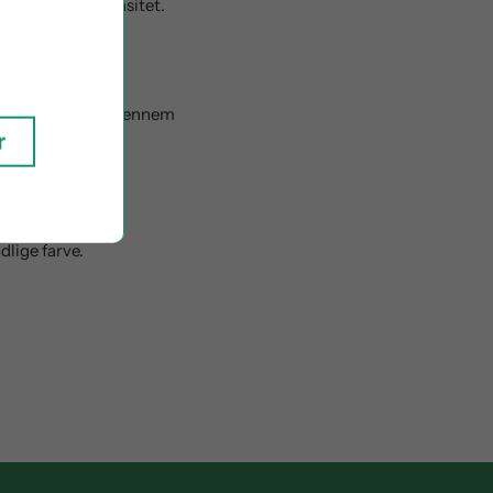
bde og god intensitet.
smagen.
oretages konstant
eserva har været gennem
r
 blev udgivet på
lige farve.