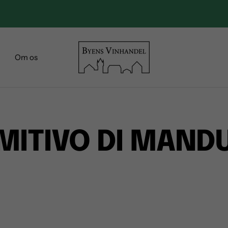
FAST LAV PRIS! FRAGT KUN 29,-
Byens
Om os
Vinhandel
MITIVO DI MAND