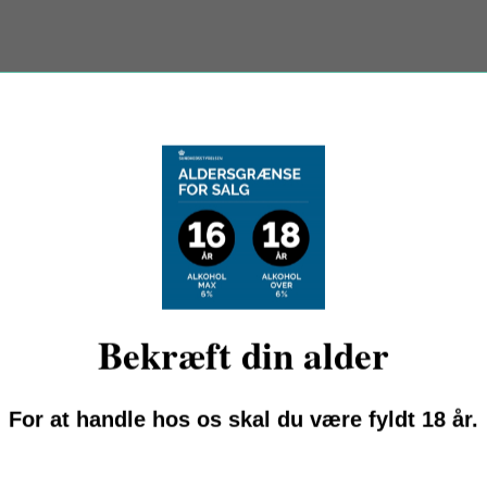
EMPTY COLLECTION
This collection does not contain any products.
SHOP NOW
Bekræft din alder
For at handle hos os skal du være fyldt 18 år.