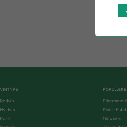
VINTYPE
POPULÆRE
Rødvin
Ellermann-S
Hvidvin
Plaisir Estat
Rosé
Gälweiler