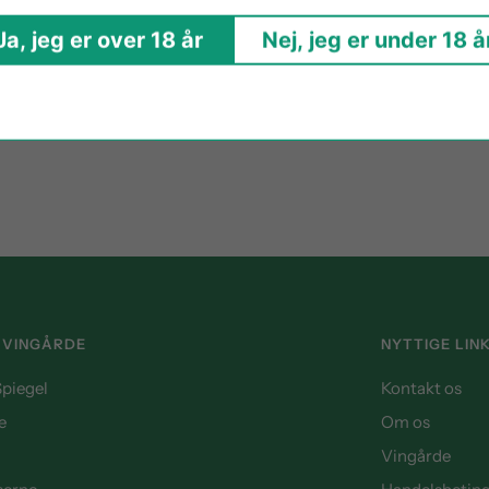
Ja, jeg er over 18 år
Nej, jeg er under 18 å
 VINGÅRDE
NYTTIGE LIN
piegel
Kontakt os
e
Om os
Vingårde