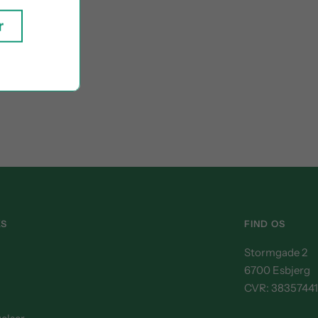
r
KS
FIND OS
Stormgade 2
6700 Esbjerg
CVR: 38357441