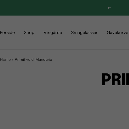
Skip
Previous
to
content
Forside
Shop
Vingårde
Smagekasser
Gavekurve
Home
Primitivo di Manduria
PRI