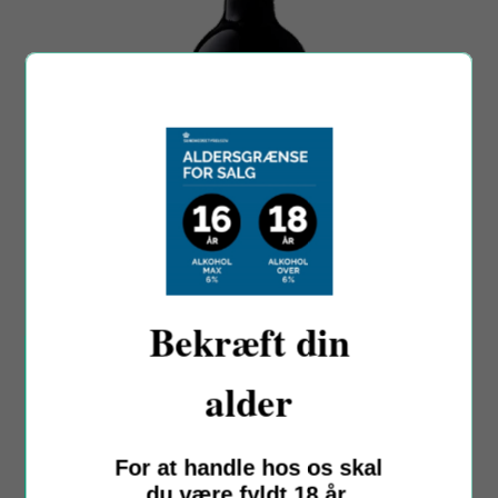
Bekræft din
alder
Chàteau Haut-Queyran
Château Haut-Queyran Médoc, 2016
Haut-Médoc, Frankrig
For at handle hos os skal
Sale
Regular
75,00 kr
199,00 kr
du være fyldt 18 år.