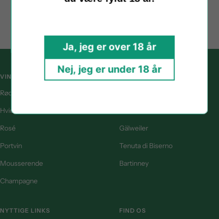
price
price
Ja, jeg er over 18 år
Nej, jeg er under 18 år
VINTYPE
POPULÆRE VINGÅRDE
Rødvin
Ellermann-Spiegel
Hvidvin
Plaisir Estate
Rosé
Gälweiler
Portvin
Tenuta di Biserno
Mousserende
Bartinney
Champagne
NYTTIGE LINKS
FIND OS