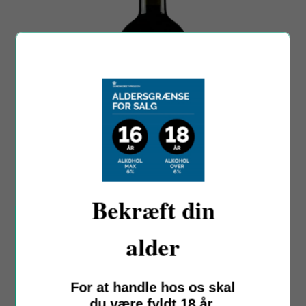
Bekræft din
alder
Tagaro
Solino Montepulciano d’Abruzzo DOC, 2022
Apulien, Italien
For at handle hos os skal
Sale
Regular
59,00 kr
129,00 kr
du være fyldt 18 år.