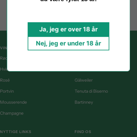
price
price
Ja, jeg er over 18 år
Nej, jeg er under 18 år
VINTYPE
POPULÆRE VINGÅRDE
Rødvin
Ellermann-Spiegel
Hvidvin
Plaisir Estate
Rosé
Gälweiler
Portvin
Tenuta di Biserno
Mousserende
Bartinney
Champagne
NYTTIGE LINKS
FIND OS